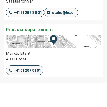
Staatsarchivar
+41 61 267 86 01
stabs@bs.ch
Präsidialdepartement
Zur Karte von MapBS.
Externer Link, wird in einem
Marktplatz 9
4001 Basel
+41 61 267 81 81