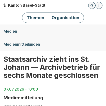
Kanton Basel-Stadt
Öffnet die
(Dieser Link führt zur Startseite)
Hauptnavigation
Themen
Organisation
Breadcrumb-Navigation
Medien
Medienmitteilungen
Staatsarchiv zieht ins St.
Johann — Archivbetrieb für
sechs Monate geschlossen
07.07.2026 - 10:00
Medienmitteilung