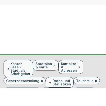
Fusszeile
Kanton
Stadtplan
Kontakte
Basel-
& Karte
&
Stadt als
Adressen
Arbeitgeber
Gesetzessammlung
Daten und
Tourismus
Statistiken
Veranstaltungen
Publikationen
Medien
Kantonsblatt
Bilddatenbank
Organigramm
Gebärdensprache