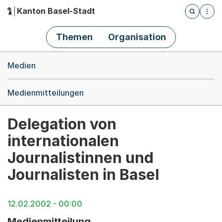
Kanton Basel-Stadt
Öffnet die
(Dieser Link führt zur Startseite)
Hauptnavigation
Themen
Organisation
Breadcrumb-Navigation
Medien
Medienmitteilungen
Delegation von
internationalen
Journalistinnen und
Journalisten in Basel
12.02.2002 - 00:00
Medienmitteilung