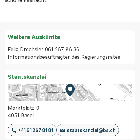
schöne Fasnacht!
Weitere Auskünfte
Felix Drechsler 061 267 86 36 
Informationsbeauftragter des Regierungsrates
Staatskanzlei
Zur Karte von MapBS.
Externer Link, wird in einem
Marktplatz 9
4051 Basel
+41 61 267 81 81
staatskanzlei@bs.ch