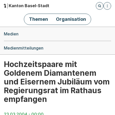
Kanton Basel-Stadt
Öffnet die
(Dieser Link führt zur Startseite)
Hauptnavigation
Themen
Organisation
Breadcrumb-Navigation
Medien
Medienmitteilungen
Hochzeitspaare mit
Goldenem Diamantenem
und Eisernem Jubiläum vom
Regierungsrat im Rathaus
empfangen
23.03.2004 - 00:00