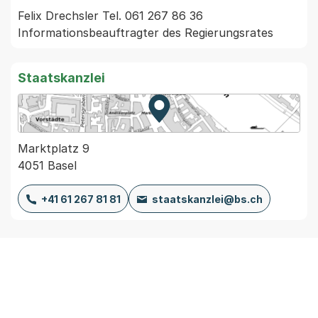
Felix Drechsler Tel. 061 267 86 36 
Informationsbeauftragter des Regierungsrates
Staatskanzlei
Zur Karte von MapBS.
Externer Link, wird in einem
Marktplatz 9
4051 Basel
+41 61 267 81 81
staatskanzlei@bs.ch