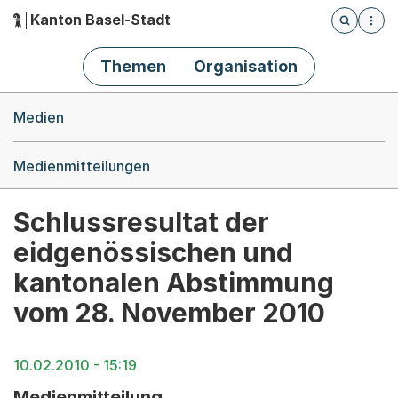
Kanton Basel-Stadt
Öffnet die
(Dieser Link führt zur Startseite)
Hauptnavigation
Themen
Organisation
Breadcrumb-Navigation
Medien
Medienmitteilungen
Schlussresultat der
eidgenössischen und
kantonalen Abstimmung
vom 28. November 2010
10.02.2010 - 15:19
Medienmitteilung