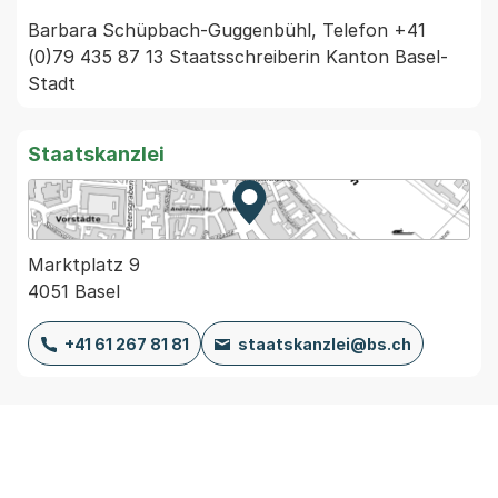
Barbara Schüpbach-Guggenbühl, Telefon +41 
(0)79 435 87 13 Staatsschreiberin Kanton Basel-
Stadt
Staatskanzlei
Zur Karte von MapBS.
Externer Link, wird in einem
Marktplatz 9
4051 Basel
+41 61 267 81 81
staatskanzlei@bs.ch