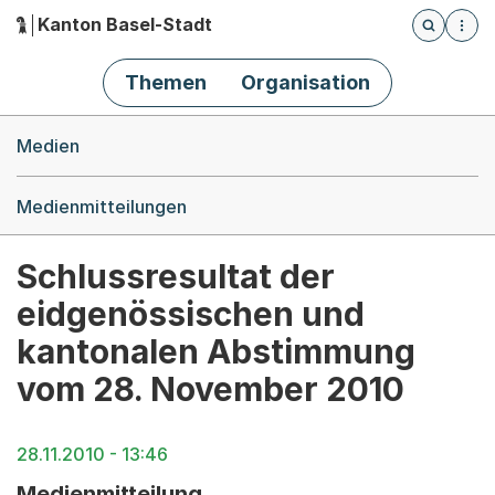
Kanton Basel-Stadt
Öffnet die
(Dieser Link führt zur Startseite)
Hauptnavigation
Themen
Organisation
Breadcrumb-Navigation
Medien
Medienmitteilungen
Schlussresultat der
eidgenössischen und
kantonalen Abstimmung
vom 28. November 2010
28.11.2010 - 13:46
Medienmitteilung