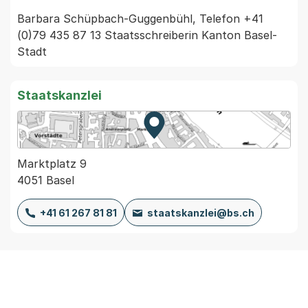
Barbara Schüpbach-Guggenbühl, Telefon +41 
(0)79 435 87 13 Staatsschreiberin Kanton Basel-
Stadt
Staatskanzlei
Zur Karte von MapBS.
Externer Link, wird in einem
Marktplatz 9
4051 Basel
+41 61 267 81 81
staatskanzlei@bs.ch