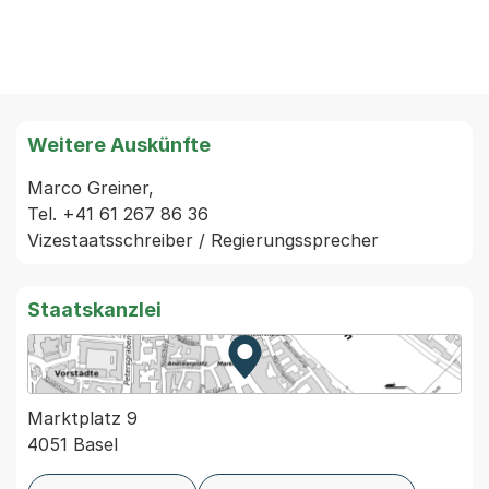
Weitere Auskünfte
Marco Greiner,

Tel. +41 61 267 86 36

Staatskanzlei
Zur Karte von MapBS.
Externer Link, wird in einem
Marktplatz 9
4051 Basel