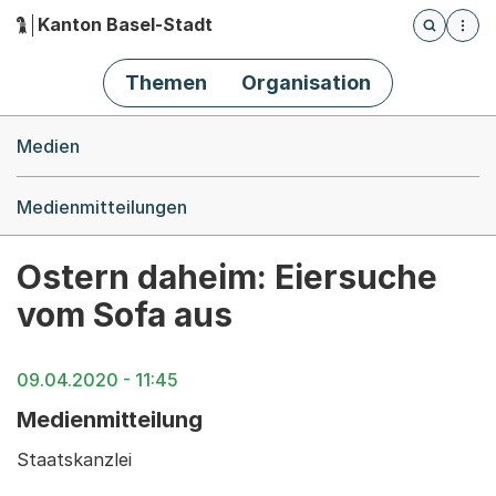
Kanton Basel-Stadt
Öffnet die
(Dieser Link führt zur Startseite)
Hauptnavigation
Themen
Organisation
Breadcrumb-Navigation
Medien
Medienmitteilungen
Ostern daheim: Eiersuche
vom Sofa aus
09.04.2020 - 11:45
Medienmitteilung
Staatskanzlei