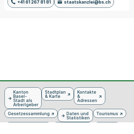
+41 61 267 81 81
staatskanzlei@bs.ch
Fusszeile
Kanton
Stadtplan
Kontakte
Basel-
& Karte
&
Stadt als
Adressen
Arbeitgeber
Gesetzessammlung
Daten und
Tourismus
Statistiken
Veranstaltungen
Publikationen
Medien