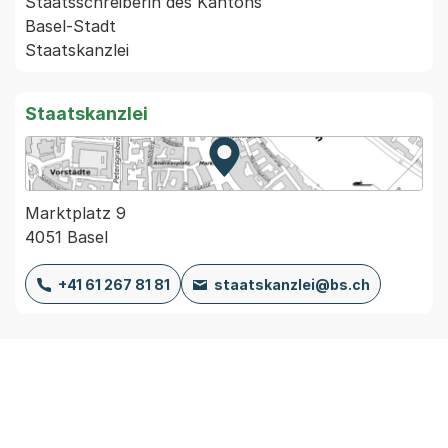
Staatsschreiberin des Kantons

Basel-Stadt

Staatskanzlei
Zur Karte von MapBS.
Externer Link, wird in einem
Marktplatz 9
4051 Basel
+41 61 267 81 81
staatskanzlei@bs.ch