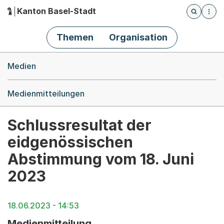
Kanton Basel-Stadt
Öffnet die
(Dieser Link führt zur Startseite)
Hauptnavigation
Themen
Organisation
Breadcrumb-Navigation
Medien
Medienmitteilungen
Schlussresultat der
eidgenössischen
Abstimmung vom 18. Juni
2023
18.06.2023 - 14:53
Medienmitteilung