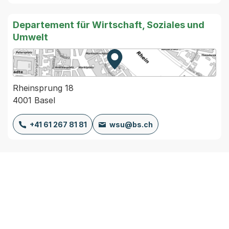
Departement für Wirtschaft, Soziales und
Umwelt
Zur Karte von MapBS.
Externer Link, wird in einem
Rheinsprung 18
4001 Basel
+41 61 267 81 81
wsu@bs.ch