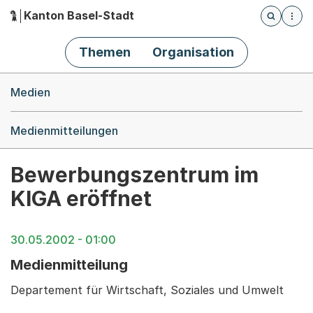
Kanton Basel-Stadt
Öffnet die
(Dieser Link führt zur Startseite)
Hauptnavigation
Themen
Organisation
Breadcrumb-Navigation
Medien
Medienmitteilungen
Bewerbungszentrum im
KIGA eröffnet
30.05.2002 - 01:00
Medienmitteilung
Departement für Wirtschaft, Soziales und Umwelt