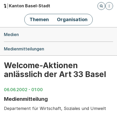
Kanton Basel-Stadt
Öffnet die
(Dieser Link führt zur Startseite)
Hauptnavigation
Themen
Organisation
Breadcrumb-Navigation
Medien
Medienmitteilungen
Welcome-Aktionen
anlässlich der Art 33 Basel
06.06.2002 - 01:00
Medienmitteilung
Departement für Wirtschaft, Soziales und Umwelt