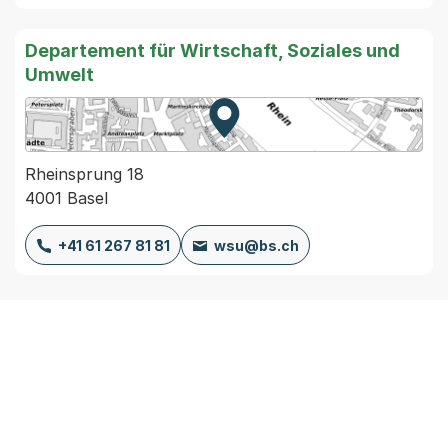
Departement für Wirtschaft, Soziales und
Umwelt
Zur Karte von MapBS.
Externer Link, wird in einem
Rheinsprung 18
4001 Basel
+41 61 267 81 81
wsu@bs.ch