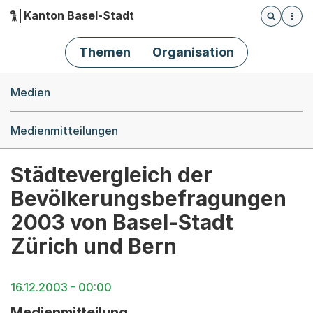
Kanton Basel-Stadt
Öffnet die
(Dieser Link führt zur Startseite)
Hauptnavigation
Themen
Organisation
Breadcrumb-Navigation
Medien
Medienmitteilungen
Städtevergleich der
Bevölkerungsbefragungen
2003 von Basel-Stadt
Zürich und Bern
16.12.2003 - 00:00
Medienmitteilung