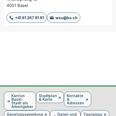
4001 Basel
+41 61 267 81 81
wsu@bs.ch
Fusszeile
Kanton
Stadtplan
Kontakte
Basel-
& Karte
&
Stadt als
Adressen
Arbeitgeber
Gesetzessammlung
Daten und
Tourismus