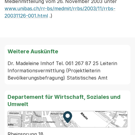
Medienmitteilung vom 26. November 2003 unter
www.unibas.ch/rr-bs/medmit/rrbs/2003/11/rrbs-
20031126-001.html
.)
Weitere Auskünfte
Dr. Madeleine Imhof Tel. 061 267 87 25 Leiterin 
Informationsvermittlung (Projektleiterin 
Bevölkerungsbefragung) Statistisches Amt
Departement für Wirtschaft, Soziales und
Umwelt
Zur Karte von MapBS.
Externer Link, wird in einem
Rheinsprung 18