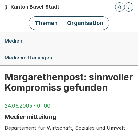
Kanton Basel-Stadt
Öffnet die
(Dieser Link führt zur Startseite)
Hauptnavigation
Themen
Organisation
Breadcrumb-Navigation
Medien
Medienmitteilungen
Margarethenpost: sinnvoller
Kompromiss gefunden
24.06.2005 - 01:00
Medienmitteilung
Departement für Wirtschaft, Soziales und Umwelt