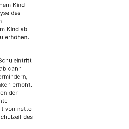
einem Kind
yse des
m
em Kind ab
zu erhöhen.
chuleintritt
 ab dann
ermindern,
nken erhöht.
ten der
hte
rt von netto
Schulzeit des