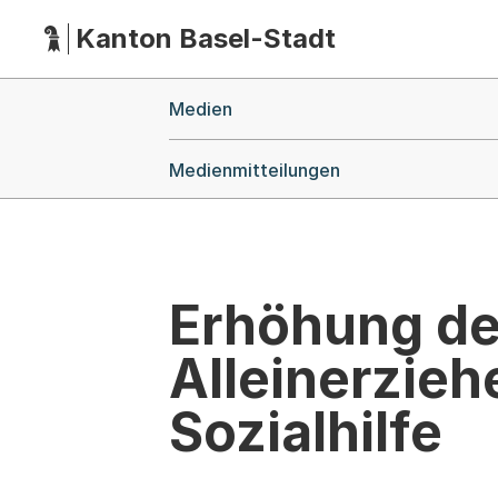
Kanton Basel-Stadt
Hauptnavigation
(Dieser Link führt zur Startseite)
Breadcrumb-Navigation
Medien
Medienmitteilungen
Erhöhung de
Alleinerzieh
Sozialhilfe