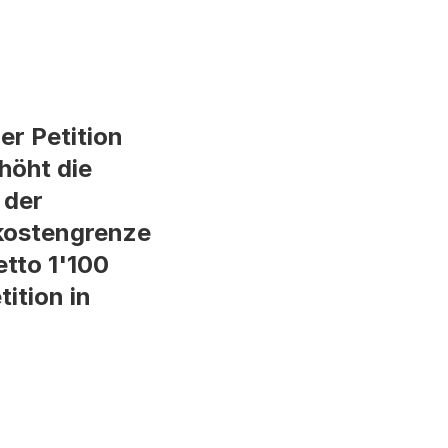
er Petition
höht die
 der
nkostengrenze
etto 1'100
ition in