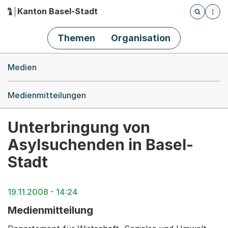
Kanton Basel-Stadt
Öffnet die
(Dieser Link führt zur Startseite)
Hauptnavigation
Themen
Organisation
Breadcrumb-Navigation
Medien
Medienmitteilungen
Unterbringung von
Asylsuchenden in Basel-
Stadt
19.11.2008 - 14:24
Medienmitteilung