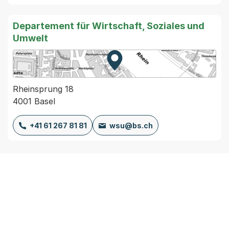
Departement für Wirtschaft, Soziales und
Umwelt
Zur Karte von MapBS.
Externer Link, wird in einem
Rheinsprung 18
4001 Basel
+41 61 267 81 81
wsu@bs.ch