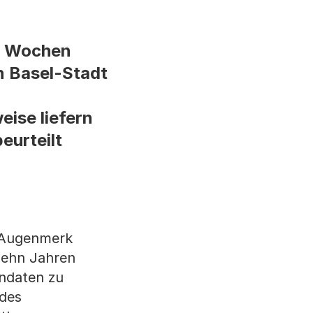
t Wochen
n Basel-Stadt
eise liefern
eurteilt
s Augenmerk
zehn Jahren
ndaten zu
des