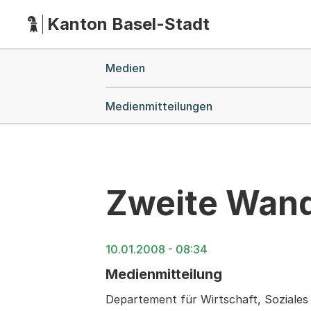
Kanton Basel-Stadt
Hauptnavigation
(Dieser Link führt zur Startseite)
Breadcrumb-Navigation
Medien
Medienmitteilungen
Zweite Wand
10.01.2008 - 08:34
Medienmitteilung
Departement für Wirtschaft, Soziale