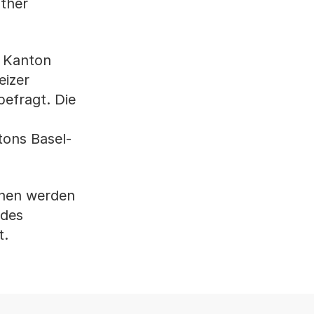
ither
 Kanton
eizer
efragt. Die
tons Basel-
onen werden
 des
t.