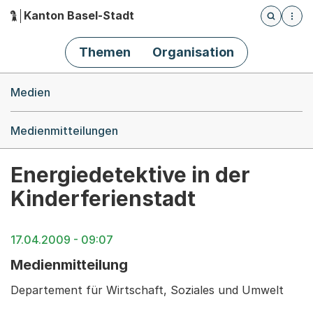
Kanton Basel-Stadt
Öffnet die
(Dieser Link führt zur Startseite)
Hauptnavigation
Themen
Organisation
Breadcrumb-Navigation
Medien
Medienmitteilungen
Energiedetektive in der
Kinderferienstadt
17.04.2009 - 09:07
Medienmitteilung
Departement für Wirtschaft, Soziales und Umwelt