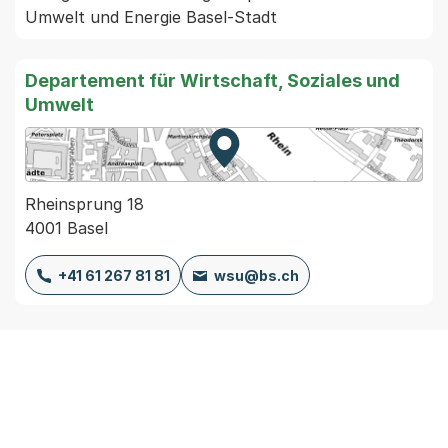
Umwelt und Energie Basel-Stadt
Departement für Wirtschaft, Soziales und
Umwelt
Zur Karte von MapBS.
Externer Link, wird in einem
Rheinsprung 18
4001 Basel
+41 61 267 81 81
wsu@bs.ch