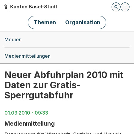
Kanton Basel-Stadt
Öffnet die
(Dieser Link führt zur Startseite)
Hauptnavigation
Themen
Organisation
Breadcrumb-Navigation
Medien
Medienmitteilungen
Neuer Abfuhrplan 2010 mit
Daten zur Gratis-
Sperrgutabfuhr
01.03.2010 - 09:33
Medienmitteilung