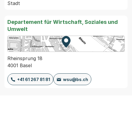
Stadt
Departement für Wirtschaft, Soziales und
Umwelt
Zur Karte von MapBS.
Externer Link, wird in einem
Rheinsprung 18
4001 Basel
+41 61 267 81 81
wsu@bs.ch