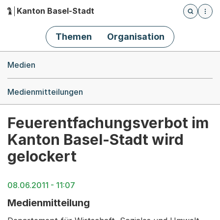
Kanton Basel-Stadt
Öffnet die
(Dieser Link führt zur Startseite)
Hauptnavigation
Themen
Organisation
Breadcrumb-Navigation
Medien
Medienmitteilungen
Feuerentfachungsverbot im
Kanton Basel-Stadt wird
gelockert
08.06.2011 - 11:07
Medienmitteilung