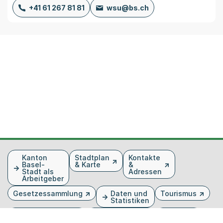
+41 61 267 81 81
wsu@bs.ch
Fusszeile
Kanton
Stadtplan
Kontakte
Basel-
& Karte
&
Stadt als
Adressen
Arbeitgeber
Gesetzessammlung
Daten und
Tourismus
Statistiken
Veranstaltungen
Publikationen
Medien