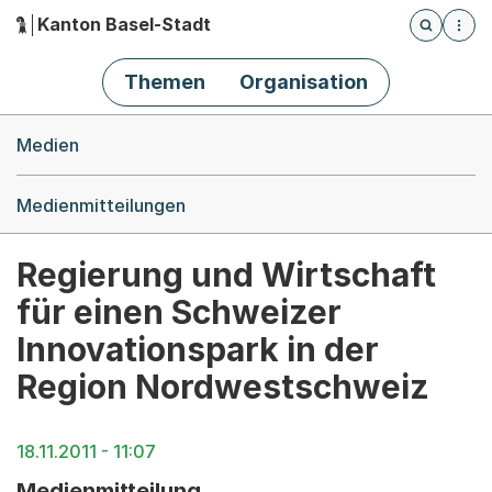
Kanton Basel-Stadt
Öffnet die
(Dieser Link führt zur Startseite)
Hauptnavigation
Themen
Organisation
Breadcrumb-Navigation
Medien
Medienmitteilungen
Regierung und Wirtschaft
für einen Schweizer
Innovationspark in der
Region Nordwestschweiz
18.11.2011 - 11:07
Medienmitteilung