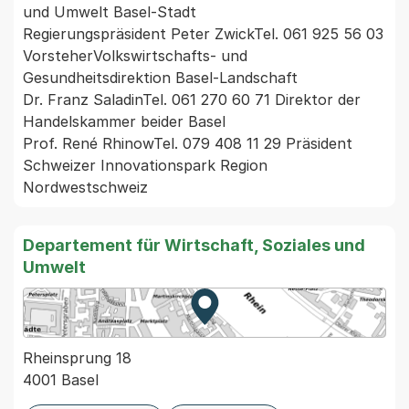
und Umwelt Basel-Stadt

Regierungspräsident Peter ZwickTel. 061 925 56 03 
VorsteherVolkswirtschafts- und 
Gesundheitsdirektion Basel-Landschaft

Dr. Franz SaladinTel. 061 270 60 71 Direktor der 
Handelskammer beider Basel 

Prof. René RhinowTel. 079 408 11 29 Präsident 
Schweizer Innovationspark Region 
Nordwestschweiz 
Departement für Wirtschaft, Soziales und
Umwelt
Zur Karte von MapBS.
Externer Link, wird in einem
Rheinsprung 18
4001 Basel