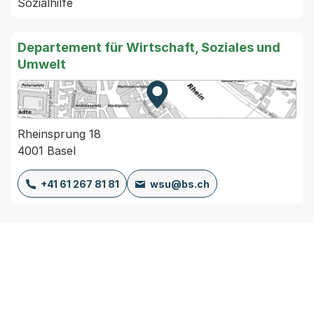
Sozialhilfe 
Departement für Wirtschaft, Soziales und
Umwelt
Zur Karte von MapBS.
Externer Link, wird in einem
Rheinsprung 18
4001 Basel
+41 61 267 81 81
wsu@bs.ch