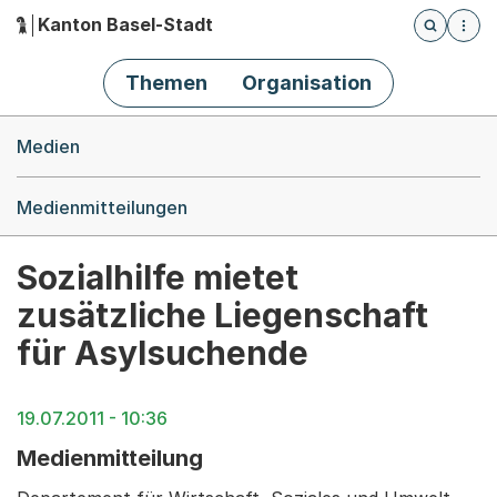
Kanton Basel-Stadt
Öffnet die
(Dieser Link führt zur Startseite)
Hauptnavigation
Themen
Organisation
Breadcrumb-Navigation
Medien
Medienmitteilungen
Sozialhilfe mietet
zusätzliche Liegenschaft
für Asylsuchende
19.07.2011 - 10:36
Medienmitteilung