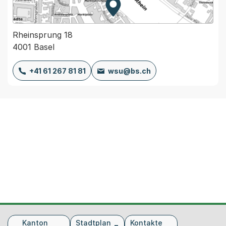
Zur Karte von MapBS.
Externer Link, wird in einem
Rheinsprung 18
4001 Basel
+41 61 267 81 81
wsu@bs.ch
Fusszeile
Kanton
Stadtplan
Kontakte