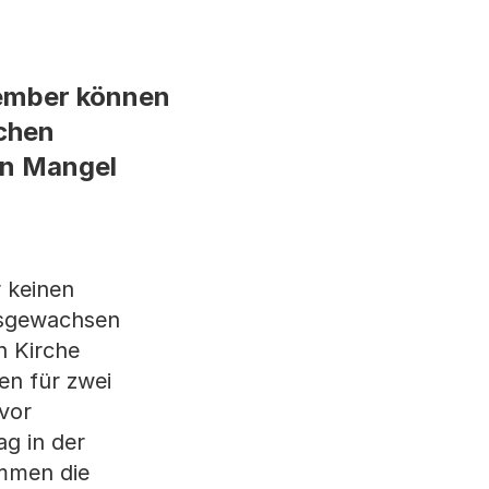
vember können
achen
en Mangel
 keinen
usgewachsen
n Kirche
en für zwei
vor
g in der
ommen die