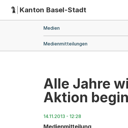
Kanton Basel-Stadt
Hauptnavigation
(Dieser Link führt zur Startseite)
Breadcrumb-Navigation
Medien
Medienmitteilungen
Alle Jahre 
Aktion begi
14.11.2013 - 12:28
Medienmitteilung