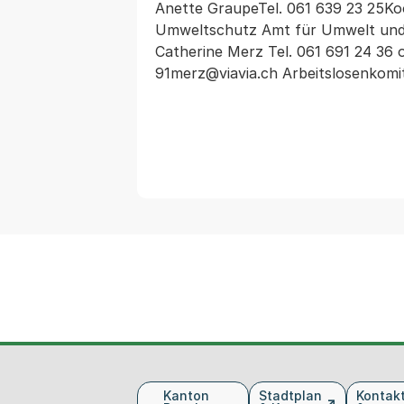
Anette GraupeTel. 061 639 23 25Koor
Umweltschutz Amt für Umwelt und E
Catherine Merz Tel. 061 691 24 36 
Fusszeile
Kanton
Stadtplan
Kontak