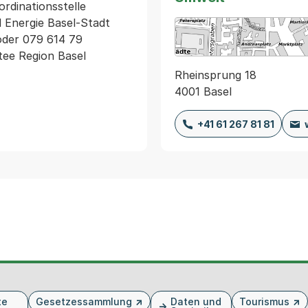
dinationsstelle 
nergie Basel-Stadt 

oder 079 614 79 
Rheinsprung 18
4001 Basel
+41 61 267 81 81
te
Gesetzessammlung
Daten und
Tourismus