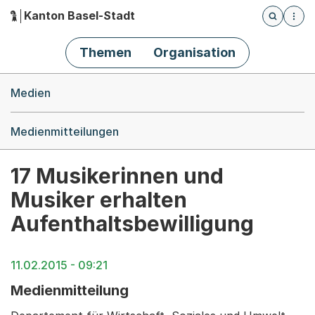
Kanton Basel-Stadt
Öffnet die
(Dieser Link führt zur Startseite)
Hauptnavigation
Themen
Organisation
Breadcrumb-Navigation
Medien
Medienmitteilungen
17 Musikerinnen und
Musiker erhalten
Aufenthaltsbewilligung
11.02.2015 - 09:21
Medienmitteilung