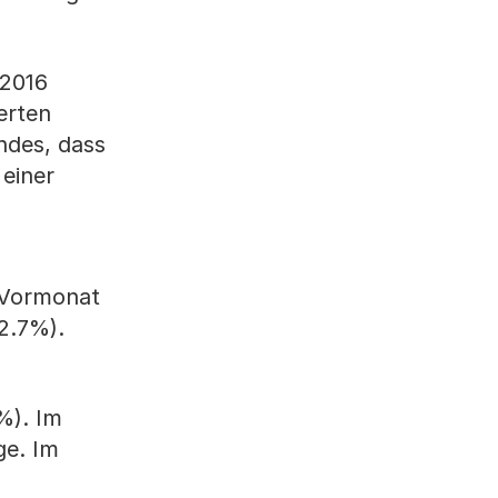
 2016
erten
ndes, dass
 einer
m Vormonat
2.7%).
%). Im
ge. Im