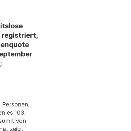
itslose
egistriert,
osenquote
September
;
6 Personen,
en es 103,
somit von
at zeigt