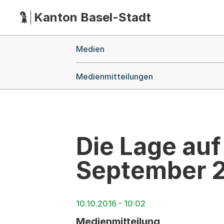
Kanton Basel-Stadt
Hauptnavigation
(Dieser Link führt zur Startseite)
Breadcrumb-Navigation
Medien
Medienmitteilungen
Die Lage auf
September 
10.10.2016 - 10:02
Medienmitteilung