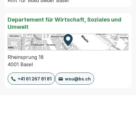
Departement für Wirtschaft, Soziales und
Umwelt
Zur Karte von MapBS.
Externer Link, wird in einem
Rheinsprung 18
4001 Basel
+41 61 267 81 81
wsu@bs.ch