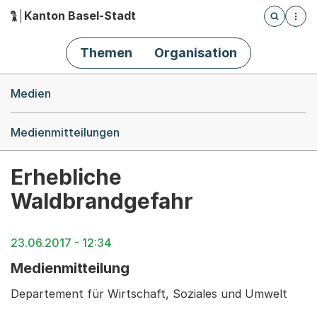
Kanton Basel-Stadt
Öffnet die
(Dieser Link führt zur Startseite)
Hauptnavigation
Themen
Organisation
Breadcrumb-Navigation
Medien
Medienmitteilungen
Erhebliche
Waldbrandgefahr
23.06.2017 - 12:34
Medienmitteilung
Departement für Wirtschaft, Soziales und Umwelt