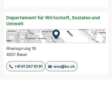
Departement für Wirtschaft, Soziales und
Umwelt
Zur Karte von MapBS.
Externer Link, wird in einem
Rheinsprung 18
4001 Basel
+41 61 267 81 81
wsu@bs.ch