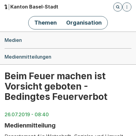
Kanton Basel-Stadt
Öffnet die
(Dieser Link führt zur Startseite)
Hauptnavigation
Themen
Organisation
Breadcrumb-Navigation
Medien
Medienmitteilungen
Beim Feuer machen ist
Vorsicht geboten -
Bedingtes Feuerverbot
26.07.2019 - 08:40
Medienmitteilung