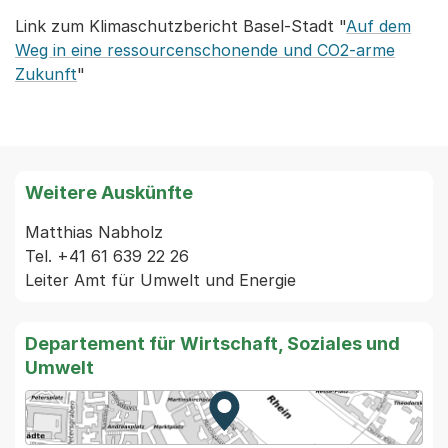
Link zum Klimaschutzbericht Basel-Stadt "
Auf dem
Weg in eine ressourcenschonende und CO2-arme
Zukunft
"
Weitere Auskünfte
Matthias Nabholz

Tel. +41 61 639 22 26

Departement für Wirtschaft, Soziales und
Umwelt
Zur Karte von MapBS.
Externer Link, wird in einem