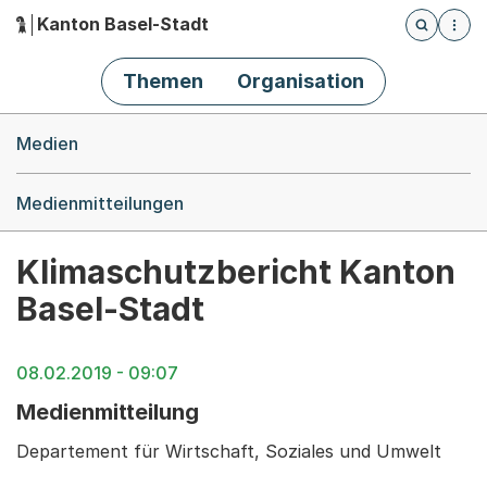
Kanton Basel-Stadt
Öffnet die
(Dieser Link führt zur Startseite)
Hauptnavigation
Themen
Organisation
Breadcrumb-Navigation
Medien
Medienmitteilungen
Klimaschutzbericht Kanton
Basel-Stadt
08.02.2019 - 09:07
Medienmitteilung
Departement für Wirtschaft, Soziales und Umwelt