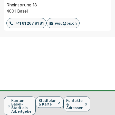
Rheinsprung 18
4001 Basel
+41 61 267 81 81
wsu@bs.ch
Fusszeile
Kanton
Stadtplan
Kontakte
Basel-
& Karte
&
Stadt als
Adressen
Arbeitgeber