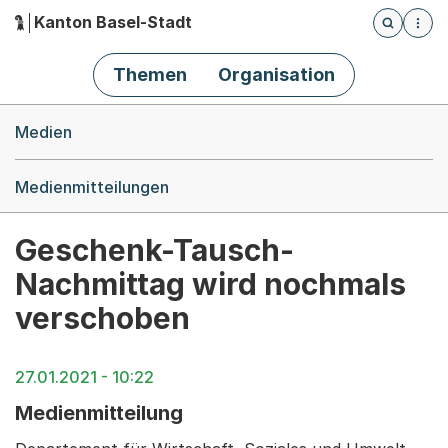
Kanton Basel-Stadt
Öffnet die
(Dieser Link führt zur Startseite)
Hauptnavigation
Themen
Organisation
Breadcrumb-Navigation
Medien
Medienmitteilungen
Geschenk-Tausch-
Nachmittag wird nochmals
verschoben
27.01.2021 - 10:22
Medienmitteilung