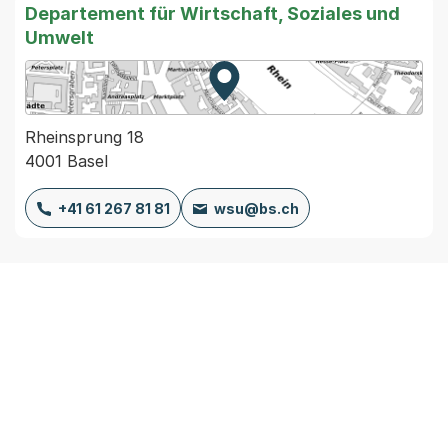
Departement für Wirtschaft, Soziales und
Umwelt
Zur Karte von MapBS.
Externer Link, wird in einem
Rheinsprung 18
4001 Basel
+41 61 267 81 81
wsu@bs.ch