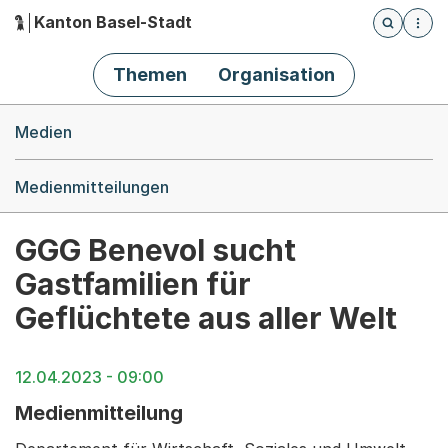
Kanton Basel-Stadt
Öffnet die
(Dieser Link führt zur Startseite)
Hauptnavigation
Themen
Organisation
Breadcrumb-Navigation
Medien
Medienmitteilungen
GGG Benevol sucht
Gastfamilien für
Geflüchtete aus aller Welt
12.04.2023 - 09:00
Medienmitteilung