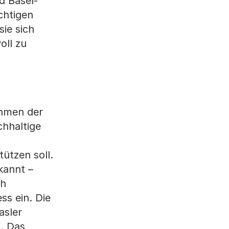
d Basel-
chtigen
ie sich
oll zu
ahmen der
hhaltige
ützen soll.
kannt –
ch
s ein. Die
asler
n. Das