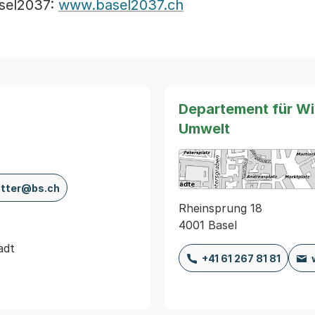
asel2037:
www.basel2037.ch
Departement für Wir
Umwelt
utter@bs.ch
Rheinsprung 18
4001 Basel
adt
+41 61 267 81 81