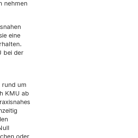
ch nehmen
isnahen
ie eine
rhalten.
 bei der
n rund um
ich KMU ab
raxisnahes
zeitig
den
Null
schen oder