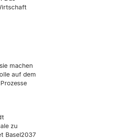
irtschaft
 sie machen
olle auf dem
 Prozesse
dt
ale zu
et Basel2037