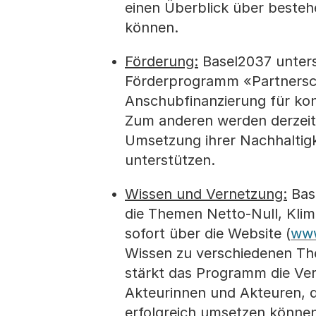
einen Überblick über beste
können.
Förderung:
Basel2037 unter
Förderprogramm «Partnerscha
Anschubfinanzierung für kon
Zum anderen werden derzeit
Umsetzung ihrer Nachhaltigk
unterstützen.
Wissen und Vernetzung:
Bas
die Themen Netto-Null, Klim
sofort über die Website (
www
Wissen zu verschiedenen The
stärkt das Programm die Ve
Akteurinnen und Akteuren, d
erfolgreich umsetzen können