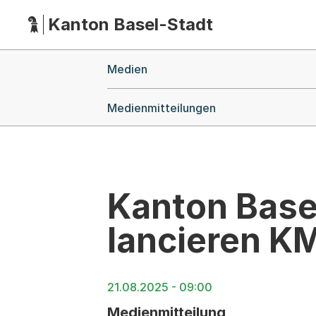
Kanton Basel-Stadt
Hauptnavigation
(Dieser Link führt zur Startseite)
Breadcrumb-Navigation
Medien
Medienmitteilungen
Kanton Base
lancieren K
21.08.2025 - 09:00
Medienmitteilung