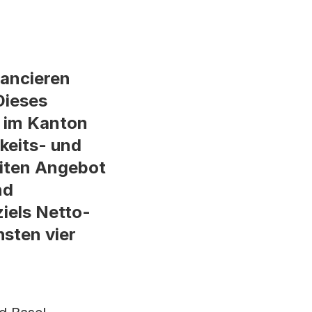
lancieren
Dieses
) im Kanton
keits- und
eiten Angebot
nd
iels Netto-
sten vier