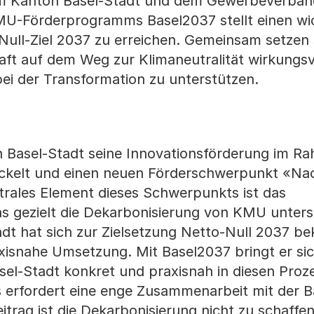
em Kanton Basel-Stadt und dem Gewerbeverban
U-Förderprogramms Basel2037 stellt einen wi
Null-Ziel 2037 zu erreichen. Gemeinsam setzen s
haft auf dem Weg zur Klimaneutralität wirkungsv
ei der Transformation zu unterstützen.
 Basel-Stadt seine Innovationsförderung im R
ckelt und einen neuen Förderschwerpunkt «Nac
ntrales Element dieses Schwerpunkts ist das
 gezielt die Dekarbonisierung von KMU unterst
t hat sich zur Zielsetzung Netto-Null 2037 be
raxisnahe Umsetzung. Mit Basel2037 bringt er si
l-Stadt konkret und praxisnah in diesen Prozes
s erfordert eine enge Zusammenarbeit mit der B
itrag ist die Dekarbonisierung nicht zu schaffe