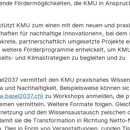
hende Fördermöglichkeiten, die KMU in Anspru
stützt KMU zum einen mit dem neuen und prax
ften für nachhaltige Innovationen», bei dem s
krete, partnerschaftlich umgesetzte Projekte e
 weitere Förderprogramme entwickelt, um KMU
eits- und Klimastrategien zu begleiten und zu
el2037 vermittelt den KMU praxisnahes Wisse
a und Nachhaltigkeit. Beispielsweise können s
.basel2037.ch
) zu Workshops anmelden, die p
men vermitteln. Weitere Formate folgen. Gleich
rnetzung und den Wissensaustausch zwischen 
amit sie die Transformation in Richtung Netto-
. Dies in Form von Veranstaltungen, runden Ti