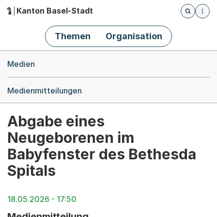
Kanton Basel-Stadt
Öffnet die
(Dieser Link führt zur Startseite)
Hauptnavigation
Themen
Organisation
Breadcrumb-Navigation
Medien
Medienmitteilungen
Abgabe eines
Neugeborenen im
Babyfenster des Bethesda
Spitals
18.05.2026 - 17:50
Medienmitteilung