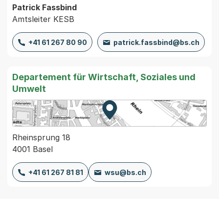
Patrick Fassbind
Amtsleiter KESB
+41 61 267 80 90
patrick.fassbind@bs.ch
Departement für Wirtschaft, Soziales und
Umwelt
Zur Karte von MapBS.
Externer Link, wird in einem
Rheinsprung 18
4001 Basel
+41 61 267 81 81
wsu@bs.ch