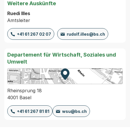
Weitere Auskünfte
Ruedi Illes
Amtsleiter
+41 61 267 02 07
rudolf.illes@bs.ch
Departement für Wirtschaft, Soziales und
Umwelt
Zur Karte von MapBS.
Externer Link, wird in einem
Rheinsprung 18
4001 Basel
+41 61 267 81 81
wsu@bs.ch