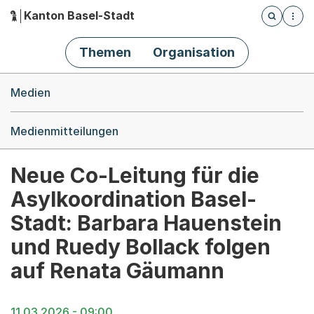
Kanton Basel-Stadt
Öffnet die
(Dieser Link führt zur Startseite)
Hauptnavigation
Themen
Organisation
Breadcrumb-Navigation
Medien
Medienmitteilungen
Neue Co-Leitung für die
Asylkoordination Basel-
Stadt: Barbara Hauenstein
und Ruedy Bollack folgen
auf Renata Gäumann
11.03.2026 - 09:00