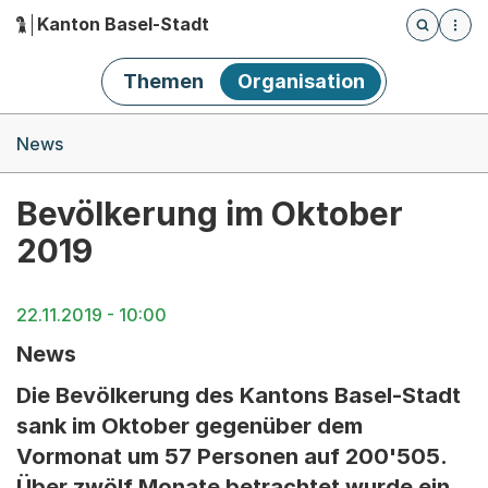
Kanton Basel-Stadt
Öffnet die
(Dieser Link führt zur Startseite)
Hauptnavigation
Themen
Organisation
Breadcrumb-Navigation
News
Bevölkerung im Oktober
2019
22.11.2019 - 10:00
News
Die Bevölkerung des Kantons Basel-Stadt
sank im Oktober gegenüber dem
Vormonat um 57 Personen auf 200'505.
Über zwölf Monate betrachtet wurde ein