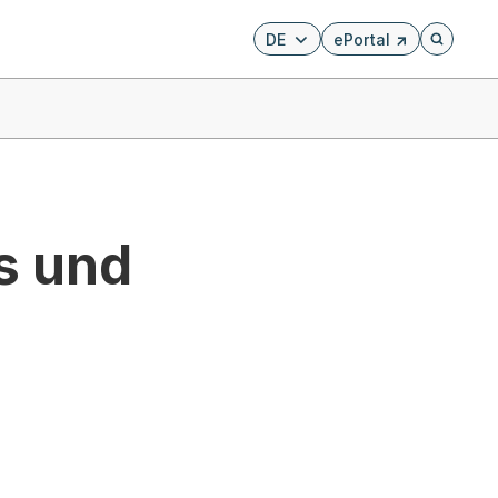
DE
ePortal
Externer Link, wird i
Öffnet di
s und