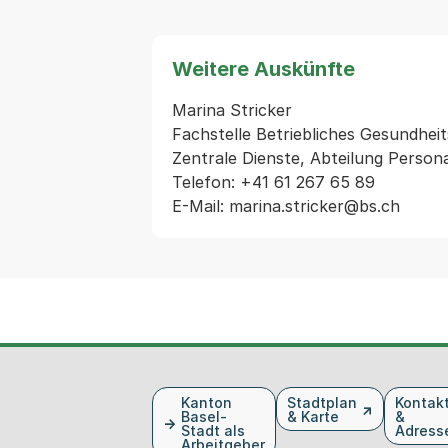
Weitere Auskünfte
Marina Stricker

Fachstelle Betriebliches Gesundhe
Zentrale Dienste, Abteilung Persona
Telefon: +41 61 267 65 89

Fusszeile
Kanton
Stadtplan
Kontak
Basel-
& Karte
&
Stadt als
Adress
Arbeitgeber