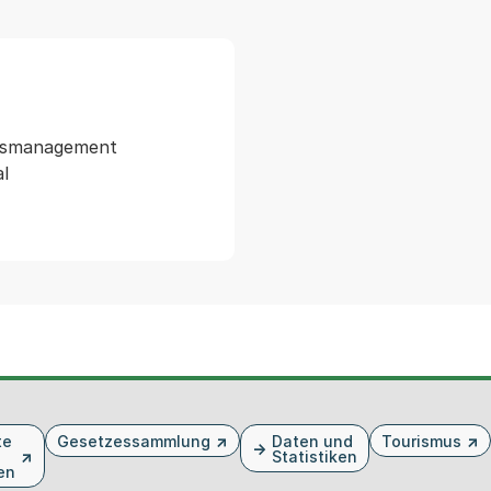
itsmanagement

l

te
Gesetzessammlung
Daten und
Tourismus
Statistiken
en