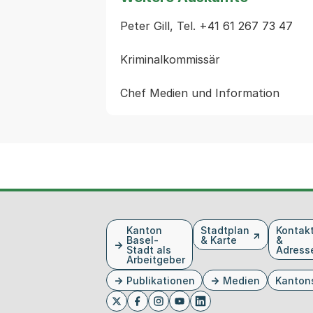
Peter Gill, Tel. +41 61 267 73 47

Kriminalkommissär

Fusszeile
Kanton
Stadtplan
Kontak
Basel-
& Karte
&
Stadt als
Adress
Arbeitgeber
Publikationen
Medien
Kanton
Externer Link, wird in einem neue
Externer Link, wird in eine
Externer Link, wird in
Externer Link, wird 
Externer Link, w
Twitter
Facebook
Instagram
Youtube
Linkedin