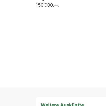
150‘000.--.
Weitere Auskünfte