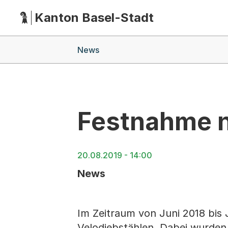
Kanton Basel-Stadt
Hauptnavigation
(Dieser Link führt zur Startseite)
Breadcrumb-Navigation
News
Festnahme n
20.08.2019 - 14:00
News
Im Zeitraum von Juni 2018 bis 
Velodiebstählen. Dabei wurden