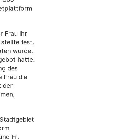
etplattform
r Frau ihr
tellte fest,
oten wurde.
gebot hatte.
ng des
e Frau die
k den
hmen,
Stadtgebiet
form
und Fr.