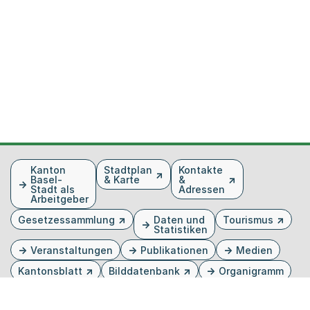
Fusszeile
Kanton
Stadtplan
Kontakte
Basel-
& Karte
&
Stadt als
Adressen
Arbeitgeber
Gesetzessammlung
Daten und
Tourismus
Statistiken
Veranstaltungen
Publikationen
Medien
Kantonsblatt
Bilddatenbank
Organigramm
Gebärdensprache