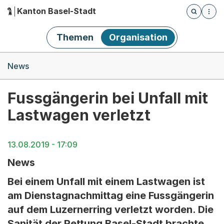
Kanton Basel-Stadt
Öffnet die
(Dieser Link führt zur Startseite)
Hauptnavigation
Themen
Organisation
Breadcrumb-Navigation
News
Fussgängerin bei Unfall mit
Lastwagen verletzt
13.08.2019 - 17:09
News
Bei einem Unfall mit einem Lastwagen ist
am Dienstagnachmittag eine Fussgängerin
auf dem Luzernerring verletzt worden. Die
Sanität der Rettung Basel-Stadt brachte