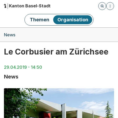
Kanton Basel-Stadt
Öffnet die
(Dieser Link führt zur Startseite)
Hauptnavigation
Themen
Organisation
Breadcrumb-Navigation
News
Le Corbusier am Zürichsee
29.04.2019 - 14:50
News