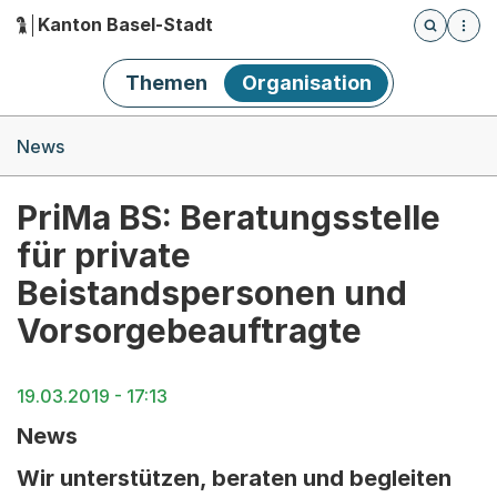
Kanton Basel-Stadt
Öffnet die
(Dieser Link führt zur Startseite)
Hauptnavigation
Themen
Organisation
Breadcrumb-Navigation
News
PriMa BS: Beratungsstelle
für private
Beistandspersonen und
Vorsorgebeauftragte
19.03.2019 - 17:13
News
Wir unterstützen, beraten und begleiten