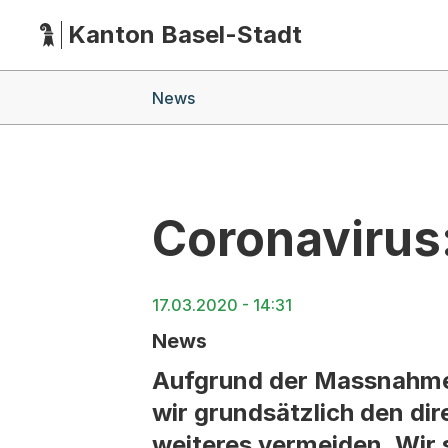
Kanton Basel-Stadt
Hauptnavigation
(Dieser Link führt zur Startseite)
Breadcrumb-Navigation
News
Coronavirus
17.03.2020 - 14:31
News
Aufgrund der Massnahmen
wir grundsätzlich den di
weiteres vermeiden. Wir 