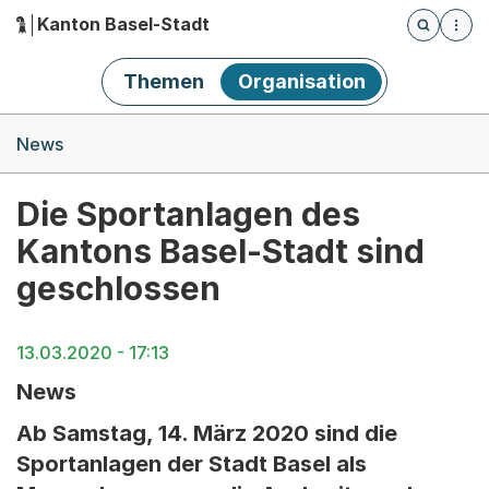
Kanton Basel-Stadt
Öffnet die
(Dieser Link führt zur Startseite)
Hauptnavigation
Themen
Organisation
Breadcrumb-Navigation
News
Die Sportanlagen des
Kantons Basel-Stadt sind
geschlossen
13.03.2020 - 17:13
News
Ab Samstag, 14. März 2020 sind die
Sportanlagen der Stadt Basel als