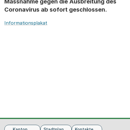
Massnahme gegen die Ausbreitung des
Coronavirus ab sofort geschlossen.
Informationsplakat
Fusszeile
Kanton
Stadtplan
Kontakte