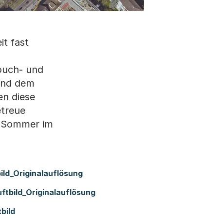
it fast
buch- und
und dem
en diese
treue
im Sommer im
ild_Originalauflösung
ftbild_Originalauflösung
bild