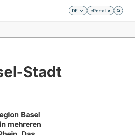
DE
ePortal
Externer Link, wird i
Öffnet di
sel-Stadt
egion Basel
 in mehreren
Rhein. Das