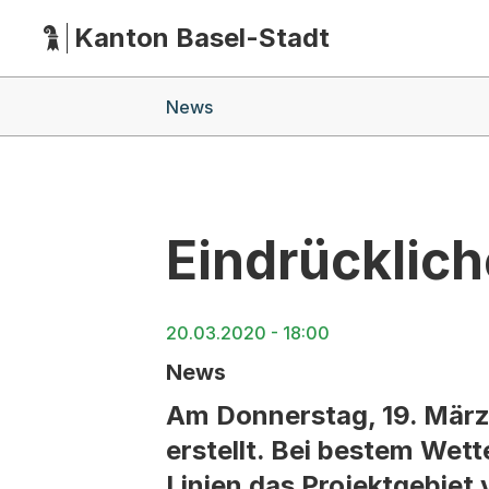
Kanton Basel-Stadt
Hauptnavigation
(Dieser Link führt zur Startseite)
Breadcrumb-Navigation
News
Eindrücklich
20.03.2020 - 18:00
News
Am Donnerstag, 19. März 
erstellt. Bei bestem Wet
Linien das Projektgebiet