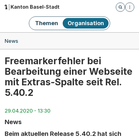
Kanton Basel-Stadt
Öffnet die
(Dieser Link führt zur Startseite)
Hauptnavigation
Themen
Organisation
Breadcrumb-Navigation
News
Freemarkerfehler bei
Bearbeitung einer Webseite
mit Extras-Spalte seit Rel.
5.40.2
29.04.2020 - 13:30
News
Beim aktuellen Release 5.40.2 hat sich