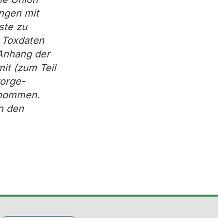
ngen mit
ste zu
n Toxdaten
 Anhang der
it (zum Teil
orge-
enommen.
in den