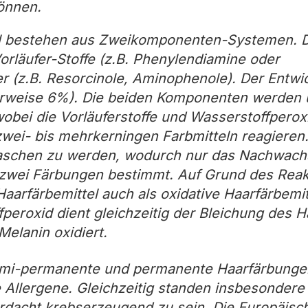
önnen.
l bestehen aus Zweikomponenten-Systemen. D
Vorläufer-Stoffe (z.B. Phenylendiamine oder
r (z.B. Resorcinole, Aminophenole). Der Entwic
erweise 6%). Die beiden Komponenten werden 
obei die Vorläuferstoffe und Wasserstoffperoxid
zwei- bis mehrkerningen Farbmitteln reagieren.
waschen zu werden, wodurch nur das Nachwach
zwei Färbungen bestimmt. Auf Grund des Reak
aarfärbemittel auch als oxidative Haarfärbemit
peroxid dient gleichzeitig der Bleichung des H
Melanin oxidiert.
 semi-permanente und permanente Haarfärbunge
 Allergene. Gleichzeitig standen insbesondere 
Verdacht krebserzeugend zu sein. Die Europäisc