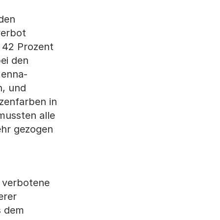
 den
verbot
 42 Prozent
ei den
Henna-
n, und
zenfarben in
mussten alle
ehr gezogen
r verbotene
erer
s dem