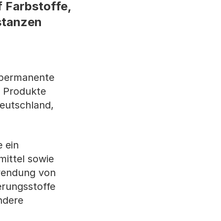
 Farbstoffe,
stanzen
 permanente
 Produkte
eutschland,
 ein
ittel sowie
wendung von
erungsstoffe
ndere