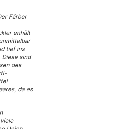
er Färber
kler enhält
unmittelbar
 tief ins
 Diese sind
sen des
ti-
tel
aares, da es
n
viele
he Union