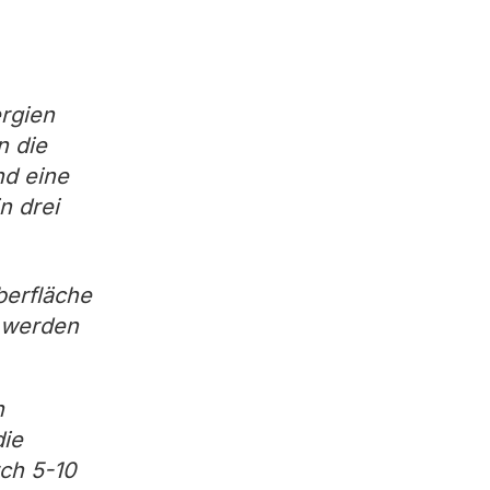
ergien
n die
nd eine
n drei
berfläche
t werden
n
die
rch 5-10