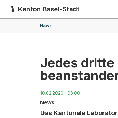
Kanton Basel-Stadt
Hauptnavigation
(Dieser Link führt zur Startseite)
Breadcrumb-Navigation
News
Jedes dritte
beanstande
10.02.2020 - 08:00
News
Das Kantonale Laborator