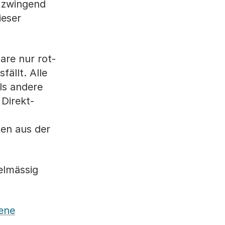
 zwingend
ieser
are nur rot-
ällt. Alle
ls andere
 Direkt-
en aus der
elmässig
gene