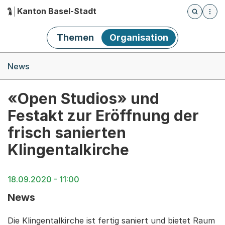
Kanton Basel-Stadt
Öffnet die
(Dieser Link führt zur Startseite)
Hauptnavigation
Themen
Organisation
Breadcrumb-Navigation
News
«Open Studios» und
Festakt zur Eröffnung der
frisch sanierten
Klingentalkirche
18.09.2020 - 11:00
News
Die Klingentalkirche ist fertig saniert und bietet Raum