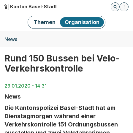
Kanton Basel-Stadt
Öffnet die
(Dieser Link führt zur Startseite)
Hauptnavigation
Themen
Organisation
Breadcrumb-Navigation
News
Rund 150 Bussen bei Velo-
Verkehrskontrolle
29.01.2020 - 14:31
News
Die Kantonspolizei Basel-Stadt hat am
Dienstagmorgen während einer
Verkehrskontrolle 151 Ordnungsbussen
ausstellen und zwei Velofahrerinnen