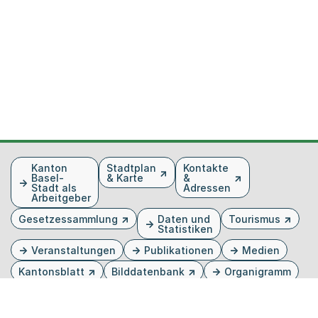
Fusszeile
Kanton
Stadtplan
Kontakte
Basel-
& Karte
&
Stadt als
Adressen
Arbeitgeber
Gesetzessammlung
Daten und
Tourismus
Statistiken
Veranstaltungen
Publikationen
Medien
Kantonsblatt
Bilddatenbank
Organigramm
Gebärdensprache
Externer Link, wird in einem neuen Tab oder Fenster 
Externer Link, wird in einem neuen Tab oder Fe
Externer Link, wird in einem neuen Tab od
Externer Link, wird in einem neuen Tab 
Externer Link, wird in einem neuen 
Twitter
Facebook
Instagram
Youtube
Linkedin