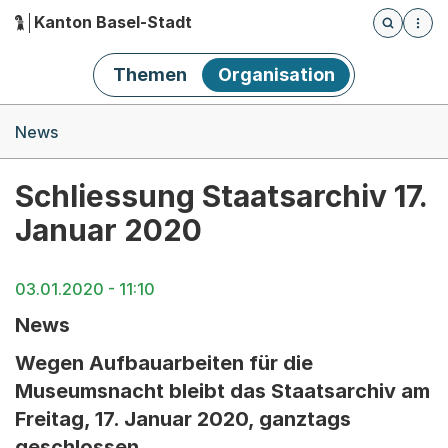
Kanton Basel-Stadt
Öffnet die
(Dieser Link führt zur Startseite)
Hauptnavigation
Themen
Organisation
Breadcrumb-Navigation
News
Schliessung Staatsarchiv 17.
Januar 2020
03.01.2020 - 11:10
News
Wegen Aufbauarbeiten für die
Museumsnacht bleibt das Staatsarchiv am
Freitag, 17. Januar 2020, ganztags
geschlossen.