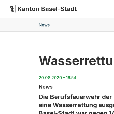
Kanton Basel-Stadt
Hauptnavigation
(Dieser Link führt zur Startseite)
Breadcrumb-Navigation
News
Wasserrett
20.08.2020 - 16:54
News
Die Berufsfeuerwehr der
eine Wasserrettung ausge
Basel-Stadt war gegen 1