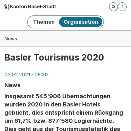
Kanton Basel-Stadt
Öffnet die
(Dieser Link führt zur Startseite)
Hauptnavigation
Themen
Organisation
Breadcrumb-Navigation
News
Basler Tourismus 2020
03.02.2021 - 09:30
News
Insgesamt 545'906 Übernachtungen
wurden 2020 in den Basler Hotels
gebucht, dies entspricht einem Rückgang
um 61,7% bzw. 877'580 Logiernächte.
Dies geht aus der Tourismusstatistik des