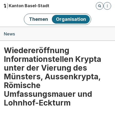
Kanton Basel-Stadt
Öffnet die
(Dieser Link führt zur Startseite)
Hauptnavigation
Themen
Organisation
Breadcrumb-Navigation
News
Wiedereröffnung
Informationstellen Krypta
unter der Vierung des
Münsters, Aussenkrypta,
Römische
Umfassungsmauer und
Lohnhof-Eckturm