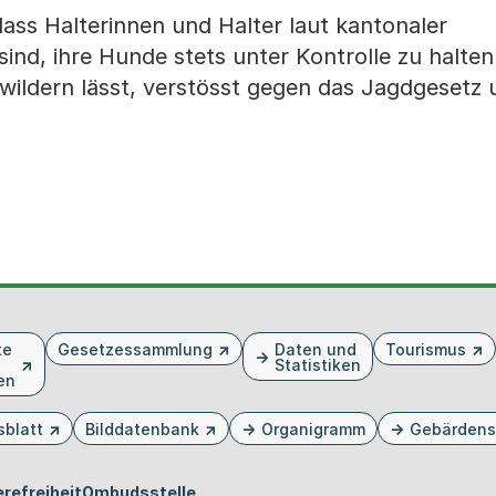
dass Halterinnen und Halter laut kantonaler
ind, ihre Hunde stets unter Kontrolle zu halten
ldern lässt, verstösst gegen das Jagdgesetz u
te
Gesetzessammlung
Daten und
Tourismus
Statistiken
en
sblatt
Bilddatenbank
Organigramm
Gebärdens
n Tab oder Fenster geöffnet
m neuen Tab oder Fenster geöffnet
 einem neuen Tab oder Fenster geöffnet
in einem neuen Tab oder Fenster geöffnet
ird in einem neuen Tab oder Fenster geöffnet
erefreiheit
Ombudsstelle