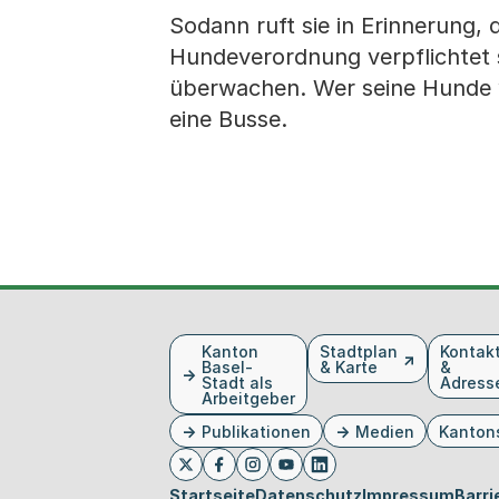
Sodann ruft sie in Erinnerung, 
Hundeverordnung verpflichtet s
überwachen. Wer seine Hunde wi
eine Busse.
Fusszeile
Kanton
Stadtplan
Kontak
Basel-
& Karte
&
Stadt als
Adress
Arbeitgeber
Publikationen
Medien
Kanton
Externer Link, wird in einem neue
Externer Link, wird in eine
Externer Link, wird in
Externer Link, wird 
Externer Link, w
Twitter
Facebook
Instagram
Youtube
Linkedin
Startseite
Datenschutz
Impressum
Barri