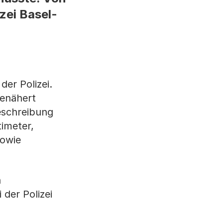
zei Basel-
er Polizei.
genähert
eschreibung
timeter,
sowie
n
 der Polizei