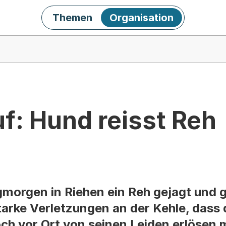
Themen
Organisation
f: Hund reisst Reh
morgen in Riehen ein Reh gejagt und g
starke Verletzungen an der Kehle, dass 
ch vor Ort von seinen Leiden erlösen 