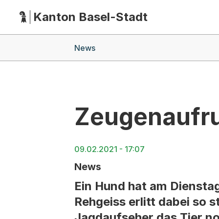
Kanton Basel-Stadt
Hauptnavigation
(Dieser Link führt zur Startseite)
Breadcrumb-Navigation
News
Zeugenaufru
09.02.2021 - 17:07
News
Ein Hund hat am Dienstag
Rehgeiss erlitt dabei so 
Jagdaufseher das Tier no